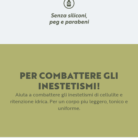
PER COMBATTERE GLI
INESTETISMI!
Aiuta a combattere gli inestetismi di cellulite e
ritenzione idrica. Per un corpo piu leggero, tonico e
uniforme.