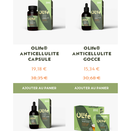
OLife®
OLife®
ANTICELLULITE
ANTICELLULITE
CAPSULE
GOCCE
19,18 €
15,34 €
Prix
Prix
Spécial
Spécial
38,35 €
30,68 €
AJOUTER AU PANIER
AJOUTER AU PANIER