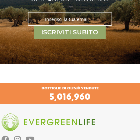
Iscriviti
alla
nostra
ISCRIVITI SUBITO
Newsletter:
BOTTIGLIE DI OLife® VENDUTE
5,747,040