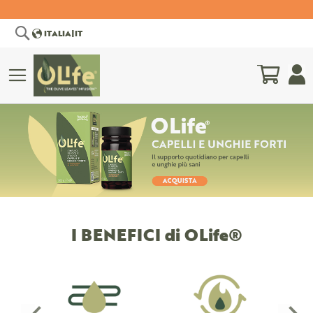
Cerca
ITALIA
|
IT
Carrell
COMITATO
BIBLIOGRAFIA
SCIENTIFICO
SCIENTIFICA
I BENEFICI di OLife®