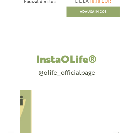
DE LA
18,18 EUR
Epuizat din stoc
ADAUGA ÎN COS
InstaOLife®
@olife_officialpage