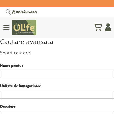
Cautare
ROMÂNIA
|
RO
Cosul 
Cautare avansata
Ă
COMITETUL
BIBLIOGRAFIE
ȘTIINȚIFIC
ȘTIINȚIFICĂ
Setari cautare
Nume produs
Unitate de înmagazinare
Descriere