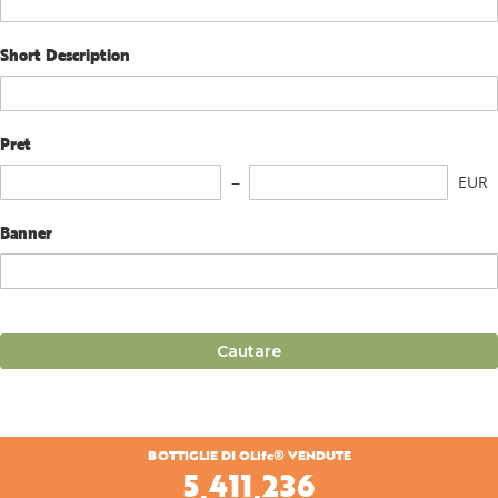
Short Description
Pret
EUR
Banner
Cautare
BOTTIGLIE DI OLife® VENDUTE
5,607,838