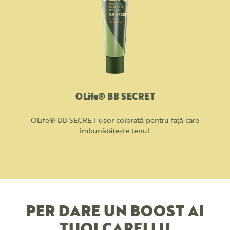
OLife® BB SECRET
OLife® BB SECRET ușor colorată pentru față care
îmbunătățește tenul.
PER DARE UN BOOST AI
TUOI CAPELLI!