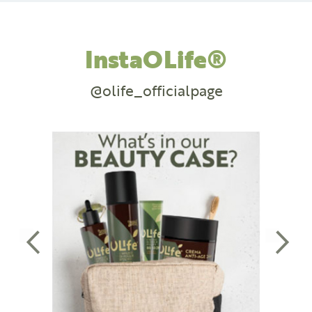
InstaOLife®
@olife_officialpage