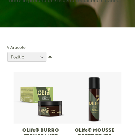
nutre in profondità e rispetta l'equilibrio cutaneo.
4
Articole
Setati
descendent
OLife® BURRO
OLife® MOUSSE