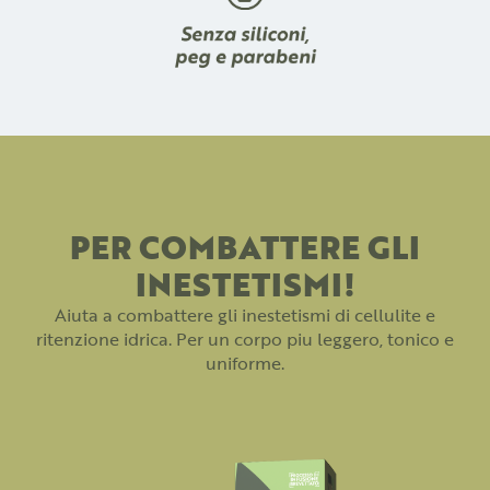
PER COMBATTERE GLI
INESTETISMI!
Aiuta a combattere gli inestetismi di cellulite e
ritenzione idrica. Per un corpo piu leggero, tonico e
uniforme.