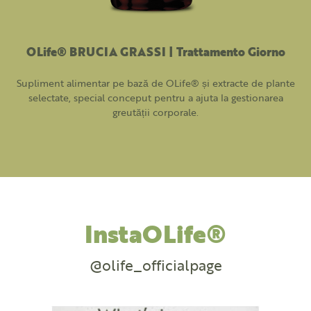
OLife® BRUCIA GRASSI | Trattamento Giorno
Supliment alimentar pe bază de OLife® și extracte de plante
selectate, special conceput pentru a ajuta la gestionarea
greutății corporale.
InstaOLife®
@olife_officialpage