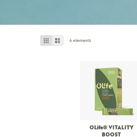
Mostra
Griglia
Lista
4
elementi
come
OLife® VITALITY
BOOST