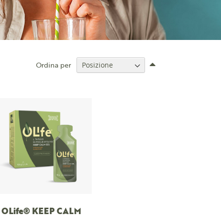
Imposta
Ordina per
la
direzione
decrescente
OLife® KEEP CALM