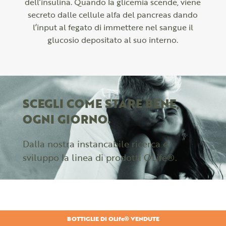
dell’insulina. Quando la glicemia scende, viene
secreto dalle cellule alfa del pancreas dando
l’input al fegato di immettere nel sangue il
glucosio depositato al suo interno.
SCEGLI COME STARE BENE,
OGNI GIORNO.
Dalla nostra instancabile ricerca e
sviluppo la linea di prodotti OLife®.
BOTTIGLIE DI OLife® VENDUTE