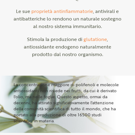
Le sue
proprietà antinfiammatorie
, antivirali e
antibatteriche lo rendono un naturale sostegno
al nostro sistema immunitario.
Stimola la produzione di
glutatione
,
antiossidante endogeno naturalmente
prodotto dal nostro organismo.
La concentrazione maggiore di polifenoli e molecole
antiossidanti non risiede nei frutti, da cui è derivato
l'olio, ma nelle foglie. Questo aspetto, ormai da
decenni, ha attirato significativamente l'attenzione
della comunità scientifica di tutto il mondo, che ha
portato alla produzione di oltre 16500 studi
scientifici in materia.