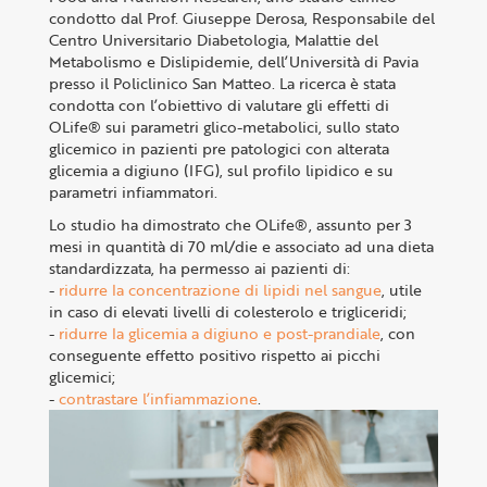
condotto dal Prof. Giuseppe Derosa, Responsabile del
Centro Universitario Diabetologia, Malattie del
Metabolismo e Dislipidemie, dell’Università di Pavia
presso il Policlinico San Matteo. La ricerca è stata
condotta con l’obiettivo di valutare gli effetti di
OLife® sui parametri glico-metabolici, sullo stato
glicemico in pazienti pre patologici con alterata
glicemia a digiuno (IFG), sul profilo lipidico e su
parametri infiammatori.
Lo studio ha dimostrato che OLife®, assunto per 3
mesi in quantità di 70 ml/die e associato ad una dieta
standardizzata, ha permesso ai pazienti di:
-
ridurre la concentrazione di lipidi nel sangue
, utile
in caso di elevati livelli di colesterolo e trigliceridi;
-
ridurre la glicemia a digiuno e post-prandiale
, con
conseguente effetto positivo rispetto ai picchi
glicemici;
-
contrastare l’infiammazione
.