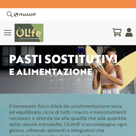
Cerca
ITALIA
|
IT
Carrell
COMITATO
BIBLIOGRAFIA
PASTI SOSTITUTIVI
SCIENTIFICO
SCIENTIFICA
E ALIMENTAZIONE
Il benessere fisico inizia da un'alimentazione sana
ed equilibrata, ricca di tutti i macro e micronutrienti
necessari, e attenta sia alla qualità che alla quantità
delle calorie introdotte. OLife® ci accompagna ogni
giorno, offrendo alimenti e integratori che