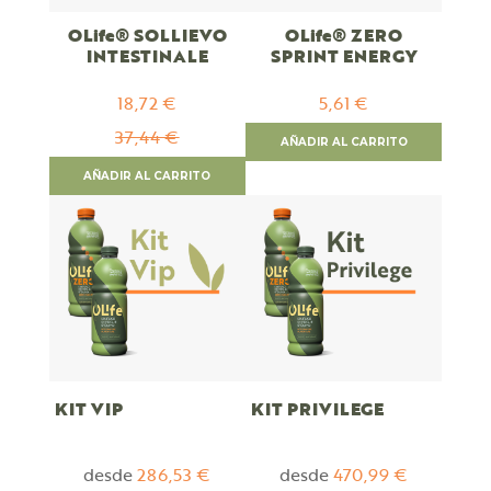
OLife® SOLLIEVO
OLife® ZERO
INTESTINALE
SPRINT ENERGY
18,72 €
5,61 €
Special
Price
37,44 €
AÑADIR AL CARRITO
AÑADIR AL CARRITO
KIT VIP
KIT PRIVILEGE
desde
286,53 €
desde
470,99 €