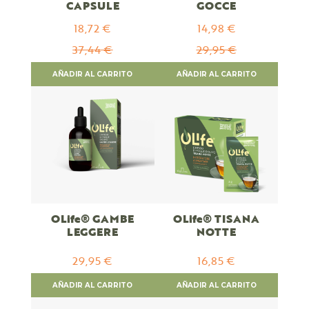
CAPSULE
GOCCE
18,72 €
14,98 €
Special
Special
Price
Price
37,44 €
29,95 €
AÑADIR AL CARRITO
AÑADIR AL CARRITO
OLife® GAMBE
OLife® TISANA
LEGGERE
NOTTE
29,95 €
16,85 €
AÑADIR AL CARRITO
AÑADIR AL CARRITO