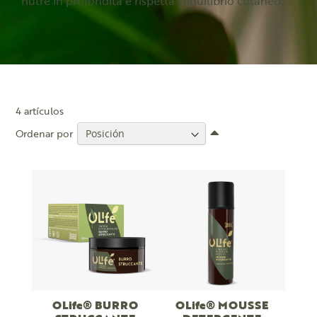
nutre in profondità e rispetta l'equilibrio cutaneo.
4
artículos
Fijar
Ordenar por
Dirección
Descendente
OLife® BURRO
OLife® MOUSSE