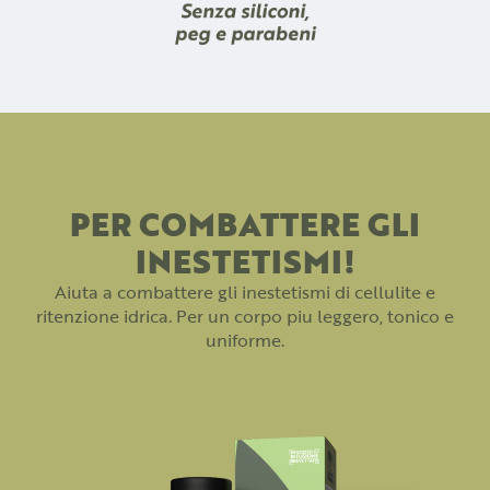
PER COMBATTERE GLI
INESTETISMI!
Aiuta a combattere gli inestetismi di cellulite e
ritenzione idrica. Per un corpo piu leggero, tonico e
uniforme.