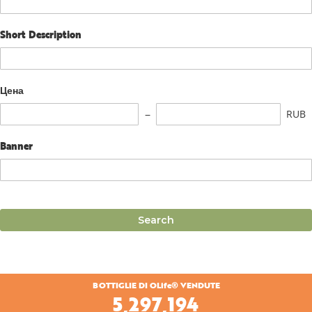
Short Description
Цена
RUB
Banner
Search
BOTTIGLIE DI OLife® VENDUTE
5,456,297