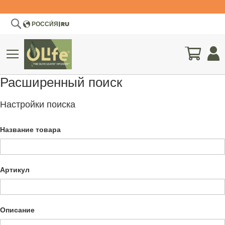
Search
РОССИ́Я
|
RU
Моя ко
Расширенный поиск
ЧНЫЙ
НАУЧНЫЕ
ИТЕТ
ИССЛЕДОВАНИЯ
Настройки поиска
Название товара
Артикул
Описание