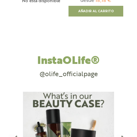
desde
18,18 €
No está disponible
AÑADIR AL CARRITO
InstaOLife®
@olife_officialpage