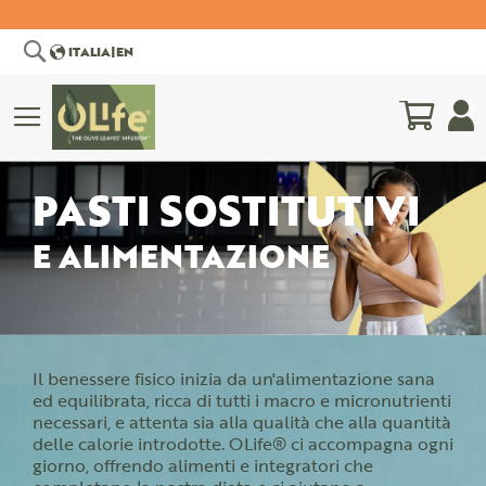
Search
ITALIA
|
EN
My Car
SCIENTIFIC
SCIENTIFIC
PASTI SOSTITUTIVI
COMMITTEE
BIBLIOGRAPHY
E ALIMENTAZIONE
Il benessere fisico inizia da un'alimentazione sana
ed equilibrata, ricca di tutti i macro e micronutrienti
necessari, e attenta sia alla qualità che alla quantità
delle calorie introdotte. OLife® ci accompagna ogni
giorno, offrendo alimenti e integratori che