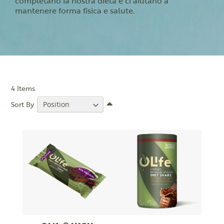
completano la nostra dieta e ci aiutano a
mantenere forma fisica e salute.
4
Items
Set
Sort By
Descending
Direction