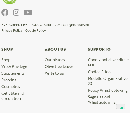
EVERGREEN LIFE PRODUCTS SRL - 2024 all rights reserved
Privacy Policy
Cookie Policy
SHOP
ABOUT US
SUPPORTO
Shop
Our history
Condizioni di vendita e
resi
Vip & Privilege
Olive tree leaves
Codice Etico
Supplements
Write to us
Modello Organizzativo
Proteins
231
Cosmetics
Policy Whistleblowing
Cellulite and
Segnalazioni
circulation
Whistleblowing
Le tue preferenze relative alla privacy
Informativa sulla raccolta