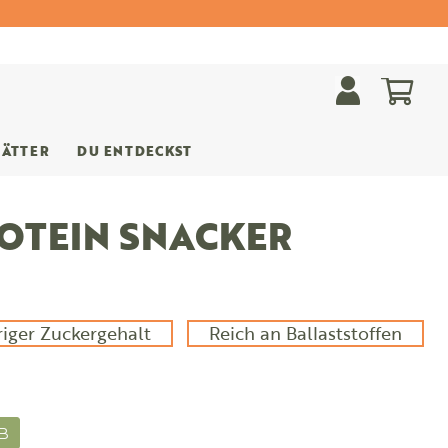
Mein
LÄTTER
DU ENTDECKST
ROTEIN SNACKER
riger Zuckergehalt
Reich an Ballaststoffen
B