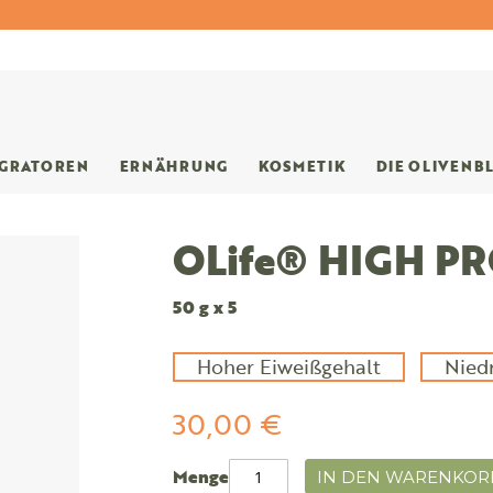
EGRATOREN
ERNÄHRUNG
KOSMETIK
DIE OLIVENB
OLife® HIGH P
50 g x 5
Hoher Eiweißgehalt
Nied
30,00 €
Menge
IN DEN WARENKOR