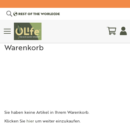
Suche
REST OF THE WORLD
|
DE
Mein W
Warenkorb
NSCHAFTLICHER
WISSENSCHAFTLICHE
CHUSS
BIBLIOGRAPHIE
Sie haben keine Artikel in Ihrem Warenkorb.
Klicken Sie
hier
um weiter einzukaufen.