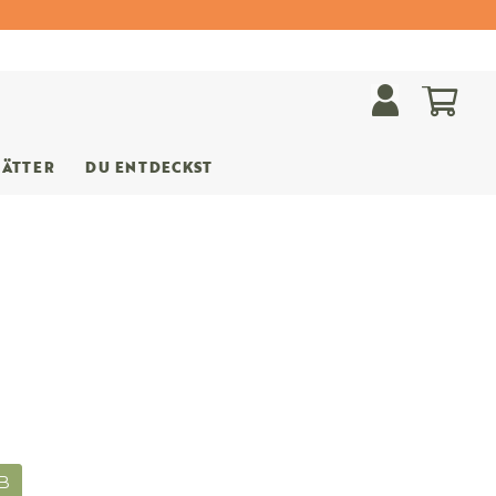
Mein
LÄTTER
DU ENTDECKST
B